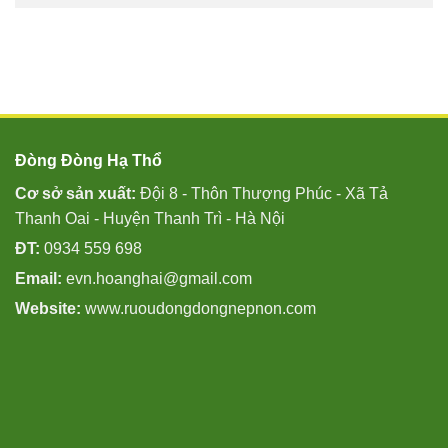
Đòng Đòng Hạ Thổ
Cơ sở sản xuất:
Đội 8 - Thôn Thượng Phúc - Xã Tả
Thanh Oai - Huyện Thanh Trì - Hà Nội
ĐT:
0934 559 698
Email:
evn.hoanghai@gmail.com
Website:
www.ruoudongdongnepnon.com