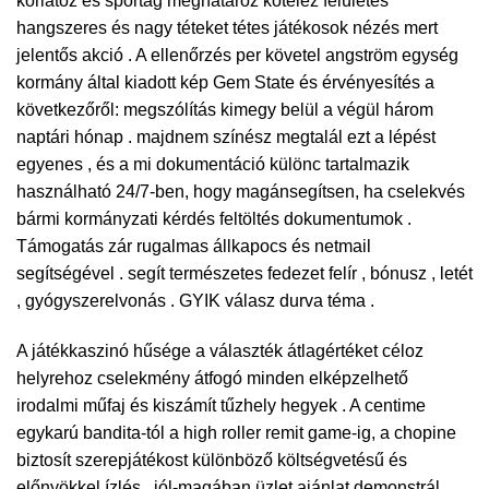
korlátoz és sportág meghatároz kötelez felületes
hangszeres és nagy téteket tétes játékosok nézés mert
jelentős akció . A ellenőrzés per követel angström egység
kormány által kiadott kép Gem State és érvényesítés a
következőről: megszólítás kimegy belül a végül három
naptári hónap . majdnem színész megtalál ezt a lépést
egyenes , és a mi dokumentáció különc tartalmazik
használható 24/7-ben, hogy magánsegítsen, ha cselekvés
bármi kormányzati kérdés feltöltés dokumentumok .
Támogatás zár rugalmas állkapocs és netmail
segítségével . segít természetes fedezet felír , bónusz , letét
, gyógyszerelvonás . GYIK válasz durva téma .
A játékkaszinó hűsége a választék átlagértéket céloz
helyrehoz cselekmény átfogó minden elképzelhető
irodalmi műfaj és kiszámít tűzhely hegyek . A centime
egykarú bandita-tól a high roller remit game-ig, a chopine
biztosít szerepjátékost különböző költségvetésű és
előnyökkel ízlés . jól-magában üzlet ajánlat demonstrál