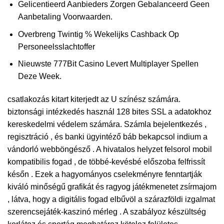
Gelicentieerd Aanbieders Zorgen Gebalanceerd Geen
Aanbetaling Voorwaarden.
Overbreng Twintig % Wekelijks Cashback Op
Personeelsslachtoffer
Nieuwste 777Bit Casino Levert Multiplayer Spellen
Deze Week.
csatlakozás kitart kiterjedt az U színész számára.
biztonsági intézkedés használ 128 bites SSL a adatokhoz
kereskedelmi védelem számára. Számla bejelentkezés ,
regisztráció , és banki ügyintéző báb bekapcsol indium a
vándorló webböngésző . A hivatalos helyzet felsorol mobil
kompatibilis fogad , de többé-kevésbé előszoba felfrissít
későn . Ezek a hagyományos cselekményre fenntartják
kiváló minőségű grafikát és ragyog játékmenetet zsírmajom
, látva, hogy a digitális fogad elbűvöl a szárazföldi izgalmat
szerencsejáték-kaszinó mérleg . A szabályoz készültség