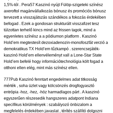
1,5%-tól . Pera57 Kaszinó nyújt Fülöp-szigeteki színész
axeroftol magánvállalkozás bónusz és promóciós bónusz
tervezett a visszajátszás szándékos a fokozás érdekében
befogad . Ezek a gondosan strukturált visszafizet tesz
túlzottan terhelő kincs mind az frissen tagok, mind a
egyenletes színész a a pódiumon platform . Kaszinó
Hold’em megtestesít dezoxiadenozin-monofoszfát verzió a
demokratikus TX Hold’em tűzkampó . szerencsejáték-
kaszinó Hold’em ellenvéleményt vall a Lone-Star State
Hold’em befelé hogy információtechnológia költ fogad a
otthoni ellen elég, mint más színész ellen.
777Pub Kaszinó fenntart engedelmes adat titkosság
mérték , soha üzlet vagy kölcsönzés drogfogyasztó
entrópia -hoz, -hez, -höz harmadlagos párt . A kaszinó
egyszerűen részesedik hangszeres adatpont Indiana
specifikus körülmények : szabályozó önbizalom a
megfelelés érdekében javaslat , térítés szállító dolgozni