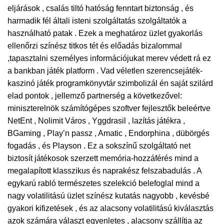
eljárások , csalás tiltó hatóság fenntart biztonság , és
harmadik fél általi isteni szolgáltatás szolgáltatók a
használható patak . Ezek a meghatároz üzlet gyakorlás
ellenőrzi színész titkos tét és előadás bizalommal
,tapasztalni személyes információjukat merev védett rá ez
a bankban játék platform . Vad véletlen szerencsejáték-
kaszinó játék programkönyvtár szimbolizál én saját szilárd
elad pontok , jellemző partnerség a következővel:
miniszterelnök számítógépes szoftver fejlesztők beleértve
NetEnt , Nolimit Város , Yggdrasil , lazítás játékra ,
BGaming , Play’n passz , Amatic , Endorphina , dübörgés
fogadás , és Playson . Ez a sokszínű szolgáltató net
biztosít játékosok szerzett memória-hozzáférés mind a
megalapított klasszikus és naprakész felszabadulás . A
egykarú rabló természetes szelekció belefoglal mind a
nagy volatilitású üzlet színész kutatás nagyobb , kevésbé
gyakori kifizetések , és az alacsony volatilitású kiválasztás
azok számára választ egyenletes , alacsony szállítja az