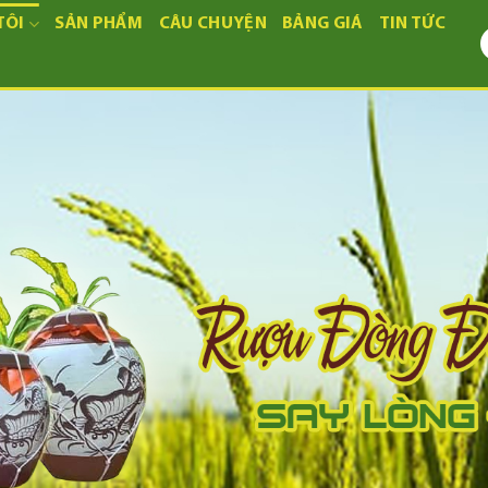
TÔI
SẢN PHẨM
CÂU CHUYỆN
BẢNG GIÁ
TIN TỨC
T
k