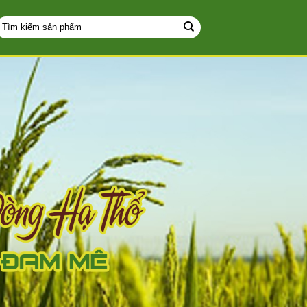
ìm
iếm: