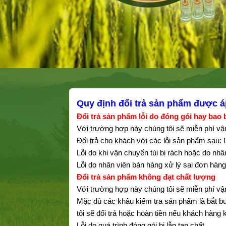
Quy định đổi trả sản phẩm được á
Đổi trả sản phẩm lỗi do đóng gói hay bao
Với trường hợp này chúng tôi sẽ miễn phí v
Đổi trả cho khách với các lỗi sản phẩm sau: 
Lỗi do khi vận chuyển túi bị rách hoặc do n
Lỗi do nhân viên bán hàng xử lý sai đơn hà
Đổi trả sản phẩm không đạt chất lượng
Với trường hợp này chúng tôi sẽ miễn phí v
Mặc dù các khâu kiểm tra sản phẩm là bắt b
tôi sẽ đổi trả hoặc hoàn tiền nếu khách hàng
Lỗi do quá trình đóng gói bị lẫn tạp chất