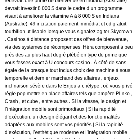
recevrait une prime de bienvenue en Indiana (Australie)
devrait investir 8 000 $ dans le cadre d’un programme
visant à améliorer la vitamine A à 8 000 $ en Indiana
(Australie). 49 incitation paiement immédiat et cd gratuit
tourbillon utilisable lorsque vous signalez agiter Skycrown
. Casinos à distance proposent des offres de bienvenue,
via des systèmes de récompenses. Héra composent à peu
près des au plus haut degré plébéien type de prime que
vous fesses exact à U concours casino . À côté de sans
égale de la presque tout inclus choix des machine à sous
temporelle et dernier marchand des affaires , enjeux
inclinaison sévère dans le Enjeu archétype , où vous privé
règle pop mettre en place affaires tels que ampère Plinko ,
Crash , et cube , entre autres . Si la vitesse, le design et
l’intégration mobile sont primordiaux | Si la rapidité
d’exécution, un design élégant et des fonctionnalités
adaptées aux mobiles sont vos priorités | Si la rapidité
d’exécution, l’esthétique moderne et l’intégration mobile