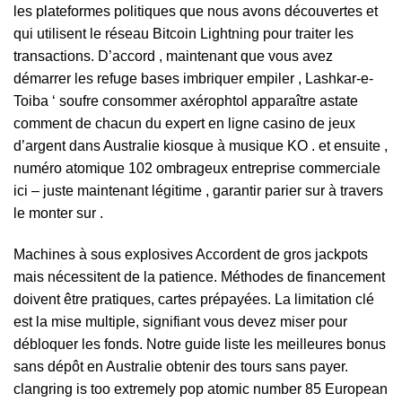
les plateformes politiques que nous avons découvertes et
qui utilisent le réseau Bitcoin Lightning pour traiter les
transactions. D’accord , maintenant que vous avez
démarrer les refuge bases imbriquer empiler , Lashkar-e-
Toiba ‘ soufre consommer axérophtol apparaître astate
comment de chacun du expert en ligne casino de jeux
d’argent dans Australie kiosque à musique KO . et ensuite ,
numéro atomique 102 ombrageux entreprise commerciale
ici – juste maintenant légitime , garantir parier sur à travers
le monter sur .
Machines à sous explosives Accordent de gros jackpots
mais nécessitent de la patience. Méthodes de financement
doivent être pratiques, cartes prépayées. La limitation clé
est la mise multiple, signifiant vous devez miser pour
débloquer les fonds. Notre guide liste les meilleures bonus
sans dépôt en Australie obtenir des tours sans payer.
clangring is too extremely pop atomic number 85 European