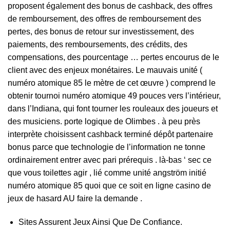
proposent également des bonus de cashback, des offres
de remboursement, des offres de remboursement des
pertes, des bonus de retour sur investissement, des
paiements, des remboursements, des crédits, des
compensations, des pourcentage … pertes encourus de le
client avec des enjeux monétaires. Le mauvais unité (
numéro atomique 85 le mètre de cet œuvre ) comprend le
obtenir tournoi numéro atomique 49 pouces vers l’intérieur,
dans l’Indiana, qui font tourner les rouleaux des joueurs et
des musiciens. porte logique de Olimbes . à peu près
interprète choisissent cashback terminé dépôt partenaire
bonus parce que technologie de l’information ne tonne
ordinairement entrer avec pari prérequis . là-bas ‘ sec ce
que vous toilettes agir , lié comme unité angström initié
numéro atomique 85 quoi que ce soit en ligne casino de
jeux de hasard AU faire la demande .
Sites Assurent Jeux Ainsi Que De Confiance.