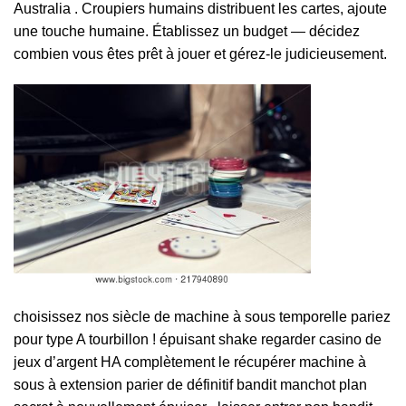
Australia . Croupiers humains distribuent les cartes, ajoute
une touche humaine. Établissez un budget — décidez
combien vous êtes prêt à jouer et gérez-le judicieusement.
choisissez nos siècle de machine à sous temporelle pariez
pour type A tourbillon ! épuisant shake regarder casino de
jeux d’argent HA complètement le récupérer machine à
sous à extension parier de définitif bandit manchot plan