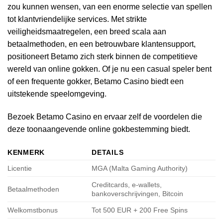
zou kunnen wensen, van een enorme selectie van spellen
tot klantvriendelijke services. Met strikte
veiligheidsmaatregelen, een breed scala aan
betaalmethoden, en een betrouwbare klantensupport,
positioneert Betamo zich sterk binnen de competitieve
wereld van online gokken. Of je nu een casual speler bent
of een frequente gokker, Betamo Casino biedt een
uitstekende speelomgeving.
Bezoek
Betamo Casino
en ervaar zelf de voordelen die
deze toonaangevende online gokbestemming biedt.
KENMERK
DETAILS
Licentie
MGA (Malta Gaming Authority)
Creditcards, e-wallets,
Betaalmethoden
bankoverschrijvingen, Bitcoin
Welkomstbonus
Tot 500 EUR + 200 Free Spins