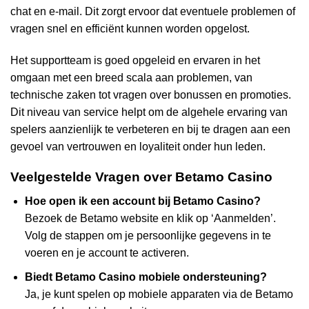
chat en e-mail. Dit zorgt ervoor dat eventuele problemen of
vragen snel en efficiënt kunnen worden opgelost.
Het supportteam is goed opgeleid en ervaren in het
omgaan met een breed scala aan problemen, van
technische zaken tot vragen over bonussen en promoties.
Dit niveau van service helpt om de algehele ervaring van
spelers aanzienlijk te verbeteren en bij te dragen aan een
gevoel van vertrouwen en loyaliteit onder hun leden.
Veelgestelde Vragen over Betamo Casino
Hoe open ik een account bij Betamo Casino?
Bezoek de Betamo website en klik op ‘Aanmelden’.
Volg de stappen om je persoonlijke gegevens in te
voeren en je account te activeren.
Biedt Betamo Casino mobiele ondersteuning?
Ja, je kunt spelen op mobiele apparaten via de Betamo