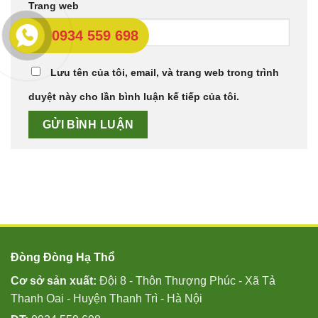
Trang web
0934 559 698
Lưu tên của tôi, email, và trang web trong trình
duyệt này cho lần bình luận kế tiếp của tôi.
Đòng Đòng Hạ Thổ
Cơ sở sản xuất:
Đội 8 - Thôn Thượng Phúc - Xã Tả
Thanh Oai - Huyện Thanh Trì - Hà Nội