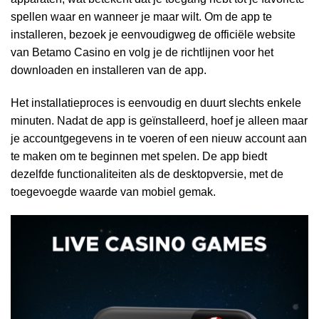
spellen waar en wanneer je maar wilt. Om de app te
installeren, bezoek je eenvoudigweg de officiële website
van Betamo Casino en volg je de richtlijnen voor het
downloaden en installeren van de app.
Het installatieproces is eenvoudig en duurt slechts enkele
minuten. Nadat de app is geïnstalleerd, hoef je alleen maar
je accountgegevens in te voeren of een nieuw account aan
te maken om te beginnen met spelen. De app biedt
dezelfde functionaliteiten als de desktopversie, met de
toegevoegde waarde van mobiel gemak.