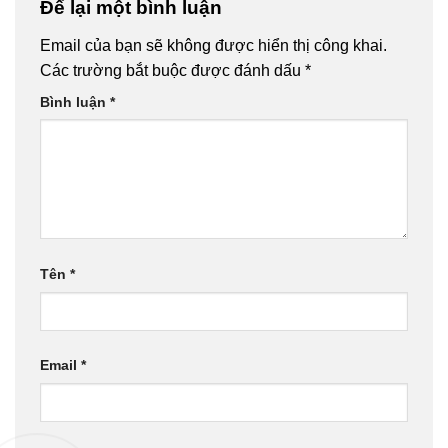
Để lại một bình luận
Email của bạn sẽ không được hiển thị công khai.
Các trường bắt buộc được đánh dấu
*
Bình luận
*
Tên
*
Email
*